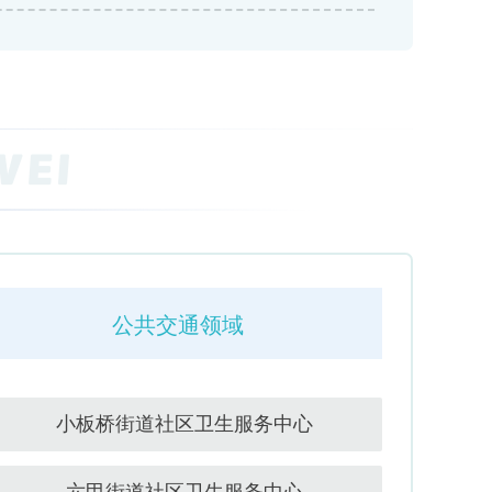
公共交通领域
小板桥街道社区卫生服务中心