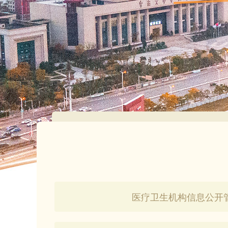
医疗卫生机构信息公开