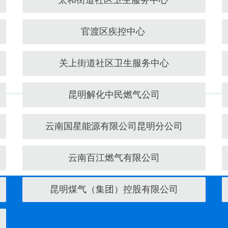
太和街道社区卫生服务中心 ​
官渡区疾控中心 ​
关上街道社区卫生服务中心
昆明解化中民燃气公司
云南国星能源有限公司昆明分公司
云南百江燃气有限公司
昆明煤气（集团）控股有限公司