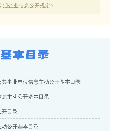
交通企业信息公开规定》
公共事业单位信息主动公开基本目录
信息主动公开基本目录
公开目录
主动公开基本目录