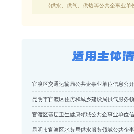
《供水、供气、供热等公共企事业单
官渡区交通运输局公共企事业单位信息公
官渡区基层卫生健康领域公共企事业单位