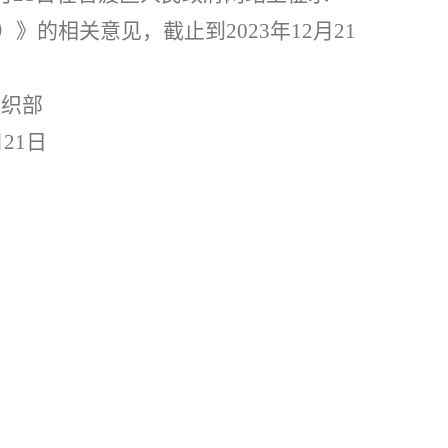
的相关意见，截止到2023年12月21
组织部
月21日