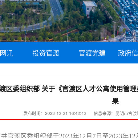
网讯
投资官渡
官渡党建
政府
渡区委组织部 关于《官渡区人才公寓使用管
果
发布时间：2023-12-21 16:42:42
信息来源：昆明市官渡
中共官渡区委组织部于
2023年12月7日至2023