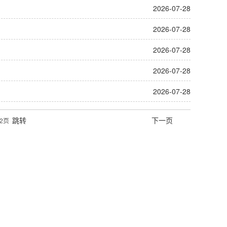
2026-07-28
2026-07-28
2026-07-28
2026-07-28
2026-07-28
跳转
下一页
02页