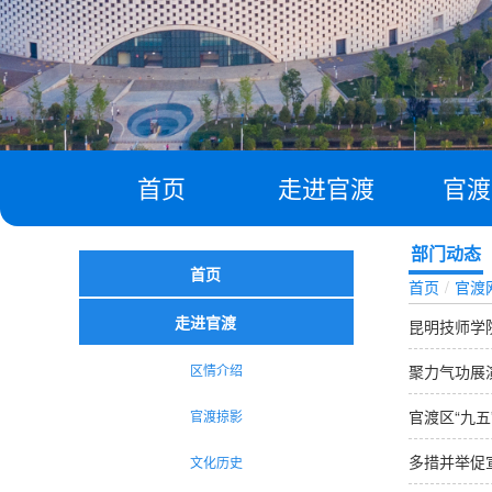
首页
走进官渡
官渡
部门动态
首页
首页
/
官渡
走进官渡
昆明技师学
区情介绍
聚力气功展
官渡区“九
官渡掠影
多措并举促
文化历史