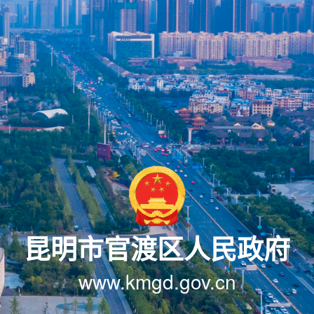
昆明市官渡区人民政府
www.kmgd.gov.cn