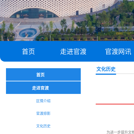
首页
走进官渡
官渡网讯
文化历史
首页
走进官渡
区情介绍
官渡掠影
文化历史
为进一步提升文物管