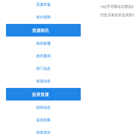
官渡年鉴
162不可移动文物
历史沿革及安全风险
综合视频
官渡网讯
政务联播
政务要闻
部门动态
街道动态
投资官渡
招商动态
投资政策
招商项目