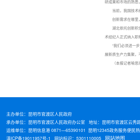
研成果和市场的熟悉
当前，我国技术
创新需求在哪里
湖北依托创新积
术经纪人正式纳入职
“我们必须进一
展新质生产力集聚，
（本报记者喻思
主办单位：昆明市官渡区人民政府
承办单位：昆明市官渡区人民政府办公室 地址：昆明市官渡区云秀路289
运维单位：昆明信息港 0871—65390101 昆明12345政务服务便民热线
网站地图
滇ICP备19011957号-1
网站标识：5301110005