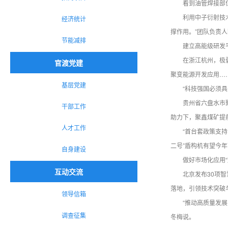
看到油管焊接部
利用中子衍射技
经济统计
撑作用。”团队负责
节能减排
建立高能级研发
在浙江杭州，极
官渡党建
聚变能源开发应用…
基层党建
“科技强国必须
贵州省六盘水市
干部工作
助力下，聚鑫煤矿提
人才工作
“首台套政策支
二号”盾构机有望今
自身建设
做好市场化应用
互动交流
北京发布30项
落地，引领技术突破
领导信箱
“推动高质量发
调查征集
冬梅说。