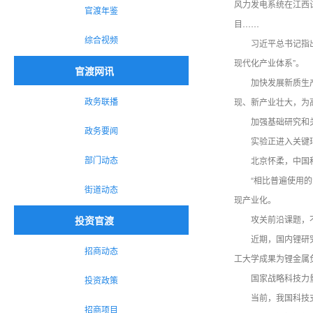
风力发电系统在江西
官渡年鉴
目……
综合视频
习近平总书记指
现代化产业体系”。
官渡网讯
加快发展新质生
政务联播
现、新产业壮大，为
加强基础研究和
政务要闻
实验正进入关键
部门动态
北京怀柔，中国
“相比普遍使用
街道动态
现产业化。
投资官渡
攻关前沿课题，
近期，国内锂研
招商动态
工大学成果为锂金属
国家战略科技力
投资政策
当前，我国科技
招商项目