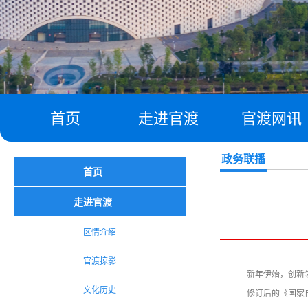
首页
走进官渡
官渡网讯
政务联播
首页
走进官渡
区情介绍
官渡掠影
新年伊始，创新
文化历史
修订后的《国家