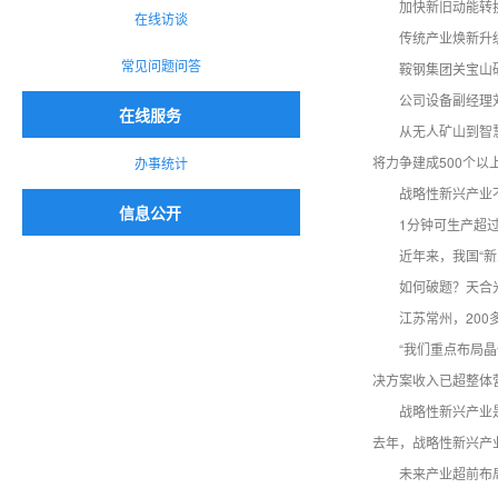
加快新旧动能转
在线访谈
传统产业焕新升
常见问题问答
鞍钢集团关宝山
公司设备副经理
在线服务
从无人矿山到智
将力争建成500个
办事统计
战略性新兴产业
信息公开
1分钟可生产超
近年来，我国“
如何破题？天合光
江苏常州，20
“我们重点布局
决方案收入已超整体营
战略性新兴产业
去年，战略性新兴产业
未来产业超前布