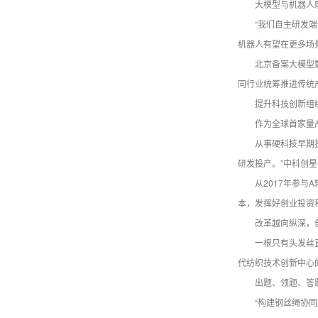
大模型与机器人
“我们自主研发端
机器人有望在更多场
北京备案大模型
同行业统筹推进传统
提升科技创新组织
作为全球首家量
从事硬科技早期
研发投产。”中科创
从2017年参与
本，发挥好创业投资
改革越向纵深，
一根只有头发丝
代纺织技术创新中心
出题、领题、答
“构建钢丝绳协