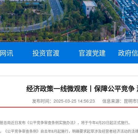
网讯
投资官渡
官渡党建
政府
经济政策一线微观察丨保障公平竞争
发布时间：2025-03-25 14:56:23
信息来源：昆明市
管总局近日发布《公平竞争审查条例实施办法》，将于今年4月20日起正式施行。
，《公平竞争审查条例》自去年8月起施行，明确要求起草涉及经营者经济活动的法