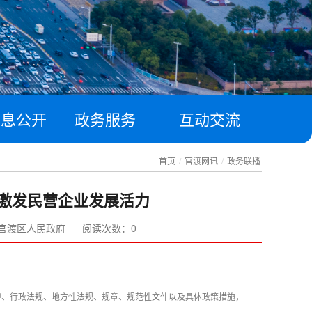
信息公开
政务服务
互动交流
首页
/
官渡网讯
/
政务联播
 激发民营企业发展活力
官渡区人民政府
阅读次数：0
律、行政法规、地方性法规、规章、规范性文件以及具体政策措施，