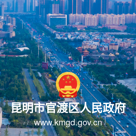
昆明市官渡区人民政府
www.kmgd.gov.cn