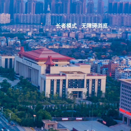
长者模式
无障碍浏览