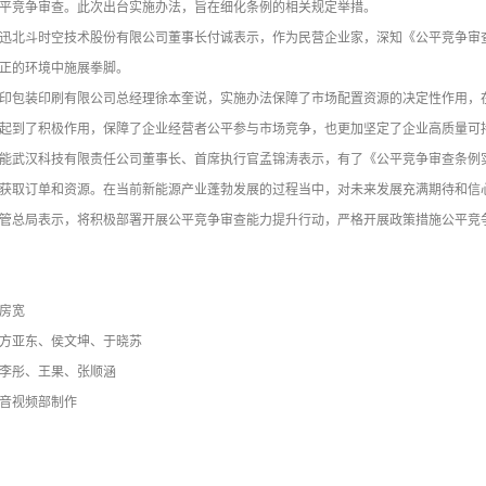
平竞争审查。此次出台实施办法，旨在细化条例的相关规定举措。
迅北斗时空技术股份有限公司董事长付诚表示，作为民营企业家，深知《公平竞争审查
正的环境中施展拳脚。
印包装印刷有限公司总经理徐本奎说，实施办法保障了市场配置资源的决定性作用，
起到了积极作用，保障了企业经营者公平参与市场竞争，也更加坚定了企业高质量可
能武汉科技有限责任公司董事长、首席执行官孟锦涛表示，有了《公平竞争审查条例
获取订单和资源。在当前新能源产业蓬勃发展的过程当中，对未来发展充满期待和信
管总局表示，将积极部署开展公平竞争审查能力提升行动，严格开展政策措施公平竞
房宽
方亚东、侯文坤、于晓苏
李彤、王果、张顺涵
音视频部制作