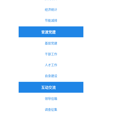
经济统计
节能减排
官渡党建
基层党建
干部工作
人才工作
自身建设
互动交流
领导信箱
调查征集