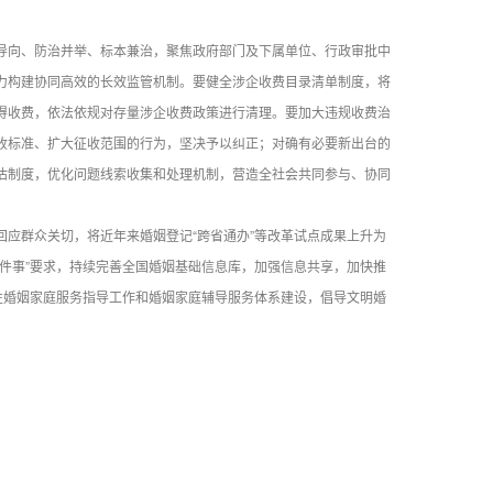
导向、防治并举、标本兼治，聚焦政府部门及下属单位、行政审批中
力构建协同高效的长效监管机制。要健全涉企收费目录清单制度，将
得收费，依法依规对存量涉企收费政策进行清理。要加大违规收费治
收标准、扩大征收范围的行为，坚决予以纠正；对确有必要新出台的
估制度，优化问题线索收集和处理机制，营造全社会共同参与、协同
应群众关切，将近年来婚姻登记“跨省通办”等改革试点成果上升为
件事”要求，持续完善全国婚姻基础信息库，加强信息共享，加快推
性婚姻家庭服务指导工作和婚姻家庭辅导服务体系建设，倡导文明婚