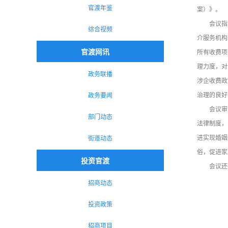
官渡年鉴
案）》。
会议指
综合视频
介服务机构
官渡网讯
所有收费项
理力度，对
政务联播
涉企收费政
治理的良好
政务要闻
会议审
部门动态
法律制度，
进实现婚姻
街道动态
俗，促进家
投资官渡
会议还
招商动态
投资政策
招商项目