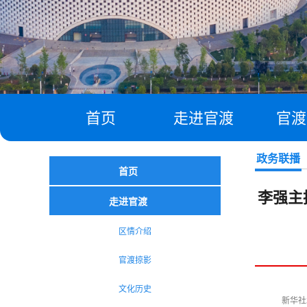
首页
走进官渡
官渡
政务联播
首页
李强主
走进官渡
区情介绍
官渡掠影
文化历史
新华社