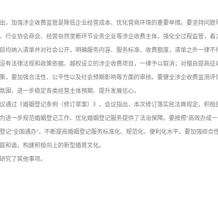
出，加强涉企收费监管是降低企业经营成本、优化营商环境的重要举措。要坚持问题
、行业协会商会、经营自然垄断环节业务企业等涉企收费主体，强化全过程监管，着
目均纳入清单并对社会公开，明确服务内容、服务标准、收费额度，清单之外一律不
没有法律法规和政策依据、越权设立的涉企收费项目，一律予以取消；对擅自提高征
策，要加强合法性、公平性以及社会预期影响等方面的审核。要健全涉企收费监测评
氛围，进一步稳定各类经营主体预期、提升发展信心。
议通过《婚姻登记条例（修订草案）》。会议指出，本次修订落实民法典规定，积极回
为进一步规范婚姻登记工作、优化婚姻登记服务提供了法治保障。要按照“高效办成一
登记“全国通办”，不断提高婚姻登记服务标准化、规范化、便利化水平。要加强综合
庭和谐，构建积极向上的新型婚育文化。
研究了其他事项。