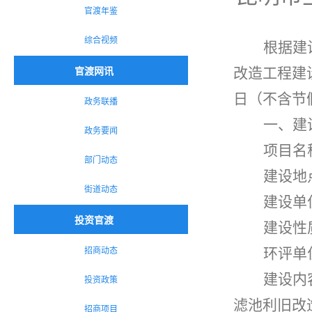
官渡年鉴
综合视频
根据建
官渡网讯
改造工程
建
日（不含节
政务联播
一、建
政务要闻
项目名
部门动态
建设地
街道动态
建设单
投资官渡
建设性
招商动态
环评单
建设内
投资政策
滤池
利旧
改
招商项目