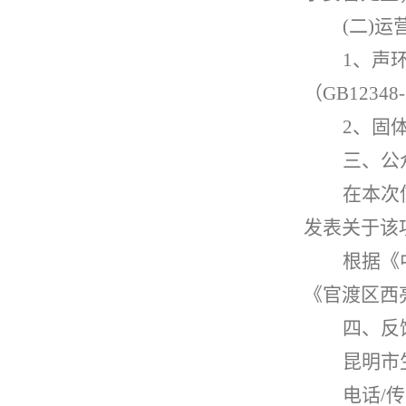
(
二
)
运
1
、声
（
GB12348-
2
、固
三
、公
在本次
发表关于该
根据《
《
官渡区西
四
、反
昆明市
电话
/
传