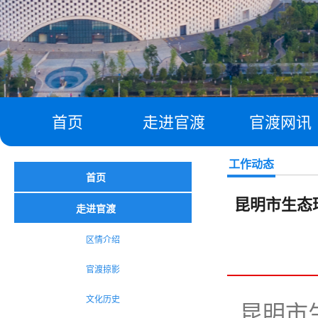
首页
走进官渡
官渡网讯
工作动态
首页
昆明市生态
走进官渡
区情介绍
官渡掠影
文化历史
昆明市