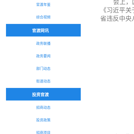
会上，
官渡年鉴
《习近平关
综合视频
省违反中央
官渡网讯
政务联播
政务要闻
部门动态
街道动态
投资官渡
招商动态
投资政策
招商项目