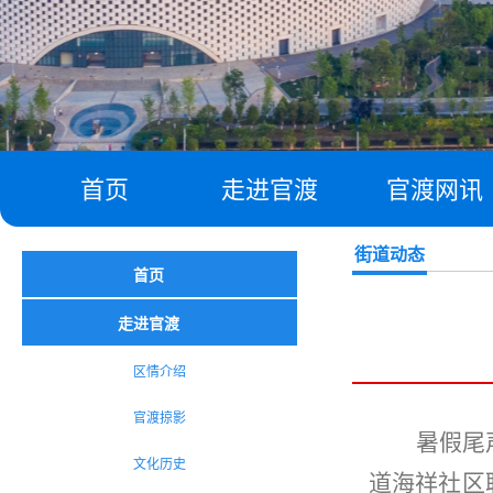
首页
走进官渡
官渡网讯
街道动态
首页
走进官渡
区情介绍
官渡掠影
暑假尾
文化历史
道海祥社区