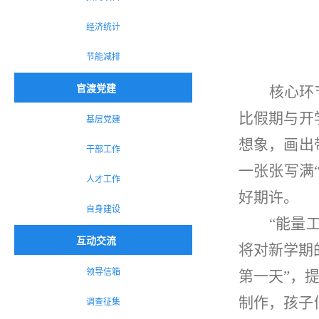
经济统计
节能减排
官渡党建
核心环
比假期与开
基层党建
想象，画出
干部工作
一张张写满
人才工作
好期许。
自身建设
“能量
互动交流
将对新学期
领导信箱
第一天”，
制作，孩子
调查征集