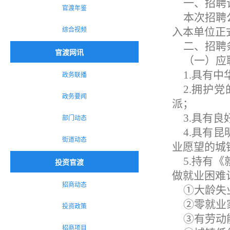
一、招聘
官渡年鉴
本次招聘
综合视频
入本单位正
二、招聘
官渡网讯
（一）应
1.具有
政务联播
2.拥护
政务要闻
派；
3.具有
部门动态
4.具有
街道动态
业愿望的城
5.持有
投资官渡
做就业困难
招商动态
①大龄失
②零就业
投资政策
③有劳动
招商项目