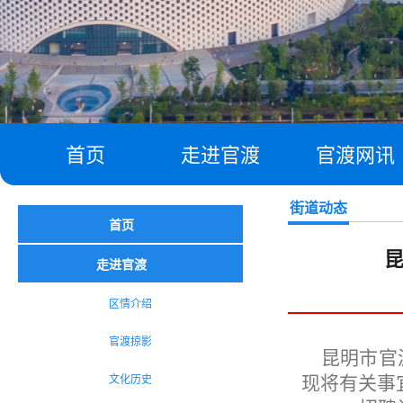
首页
走进官渡
官渡网讯
街道动态
首页
昆
走进官渡
区情介绍
官渡掠影
昆明市官
文化历史
现将有关事