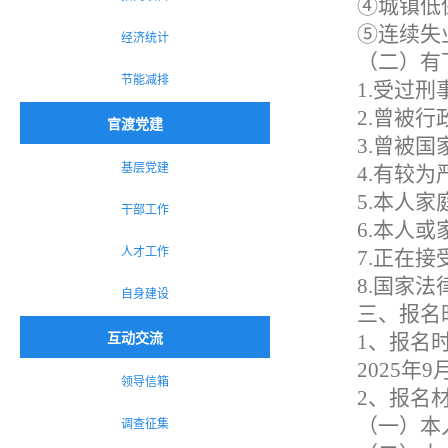
④城镇低
⑤连续失
经济统计
（二）有
节能减排
1.受过
2.曾被
官渡党建
3.曾被
基层党建
4.有较
5.本人
干部工作
6.本人
人才工作
7.正在
8.国家
自身建设
三、报名
互动交流
1、报名
2025年9月
领导信箱
2、报名
调查征集
（一）本