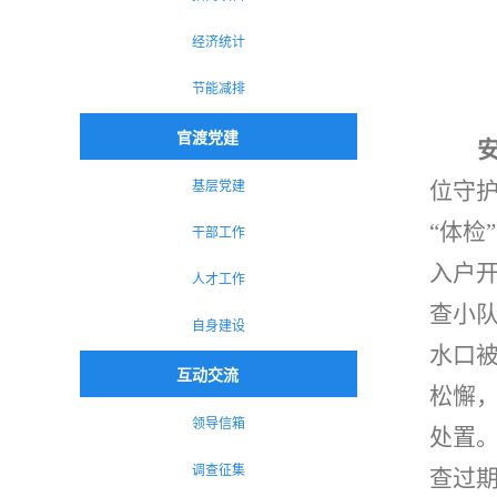
经济统计
节能减排
官渡党建
基层党建
位守
“体检
干部工作
入户
人才工作
查小
自身建设
水口
互动交流
松懈
领导信箱
处置
调查征集
查过期