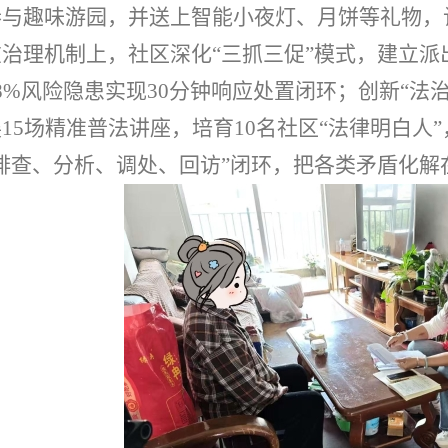
参与趣味游园，并送上智能小夜灯、月饼等礼物，
在治理机制上，社区深化
“三抓三促”模式，建立
8%
风险隐患实现
30
分钟响应处置闭环；创新
“法
展
15
场精准普法讲座，培育
10
名社区
“法律明白人
“排查、分析、调处、回访”闭环，把各类矛盾化