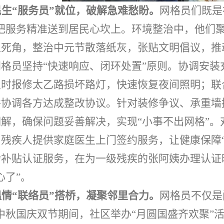
民生
“服务员”就位，破解急难愁盼
。
网格员们既是
，把服务精准送到居民心坎上。环境整治中，他们
生死角，整治中元节散落纸灰，张贴文明倡议，推
网格员坚持“快速响应、闭环处置”原则。协调安
及时报修太乙路损坏路灯，快速恢复夜间照明；联
并协调各方达成整改协议。针对装修争议、承重墙
调解，确保问题妥善解决，实现“小事不出网格”
、残疾人提供家庭医生上门签约服务，让健康保障
龄补贴认证服务，在为一级残疾的张阿姨办理认证
心了”。
温情
“联络
员
”搭桥，凝聚邻里合力
。
网格员不仅是
中秋国庆双节期间，社区举办“月圆国盛齐欢聚”