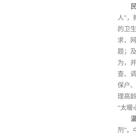
人”
的卫
求，
题；
为，
查、
保户
理高
“太暖
剂”。