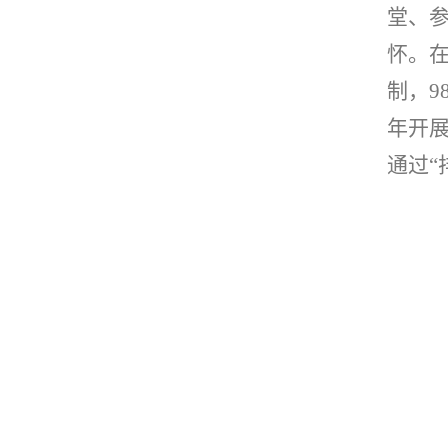
堂、
怀。
制，
9
年开
通过