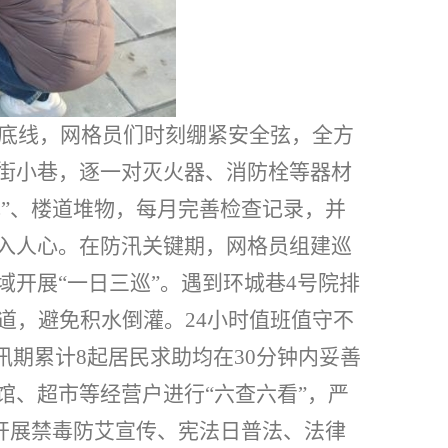
底线，网格员们时刻绷紧安全弦，全方
街小巷，逐一对灭火器、消防栓等器材
电”、楼道堆物，每月完善检查记录，并
入人心。在
防汛关键期，网格员组建巡
域开展
“一日三巡”。遇到环城巷
4
号院排
道，避免积水倒灌。
24
小时值班值守不
汛期累计
8
起居民求助均在
30
分钟内妥善
馆、超市等经营户进行
“六查六看”，严
过开展禁毒防艾宣传、宪法日普法、法律