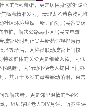
社区的
“活地图”，更是居民身边的“暖心
聚焦痛点精准发力，清理太乙巷杂物乱堆
动社区环境焕然一新。面对居民各类诉
装充电桩，解决公路局小区居民充电难
合城管及时制止吴井新苑违规排污行
损坏等矛盾，网格员联动城管上门核
。对特殊群体的关爱更是细致入微，为低
“不跑腿”；为行动不便老人提供上门办
时，其
九十
多岁的母亲感动落泪，直言
问题解决者，更是邻里温情的
“催化
活动，组织辖区老人
DIY
月饼、听养生课