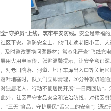
安全
“守护
员
”上线，筑牢平安防线
。
安全是幸福的
护社区平安。消防安全上，他们走遍老旧小区、大
”，及时整改更换问题器材；常态化严查“飞线充
开展用火用电宣传，张贴温馨提示，让安全意识深
队，对老旧院落、河道、地下车库出入口等关键区
被落叶堵塞时，队员们立即清理，
20
分钟就疏通通
，对独居老人、行动不便居民开展
“一日两回访”，
。
此外，社区严守食品安全和法治防线，对辖区餐
、“三无”食品，守护居民“舌尖上的安全”；通