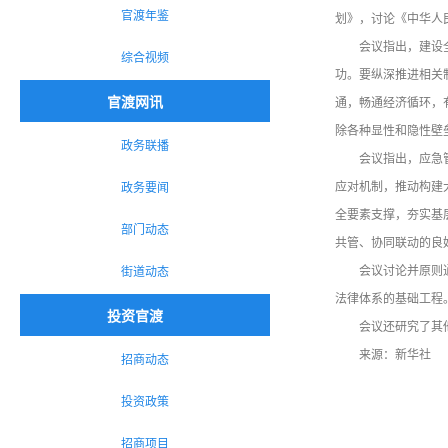
官渡年鉴
划》，讨论《中华人
会议指出，建设
综合视频
功。要纵深推进相关
官渡网讯
通，畅通经济循环，
除各种显性和隐性壁
政务联播
会议指出，应急
应对机制，推动构建
政务要闻
全要素支撑，夯实基
部门动态
共管、协同联动的良
会议讨论并原则
街道动态
法律体系的基础工程
投资官渡
会议还研究了其
来源：新华社
招商动态
投资政策
招商项目