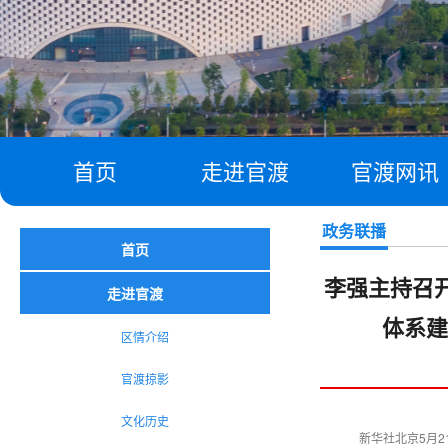
首页
走进官渡
官渡网讯
政务联播
首页
李强主持召
走进官渡
体系建
区情介绍
官渡掠影
文化历史
新华社北京5月