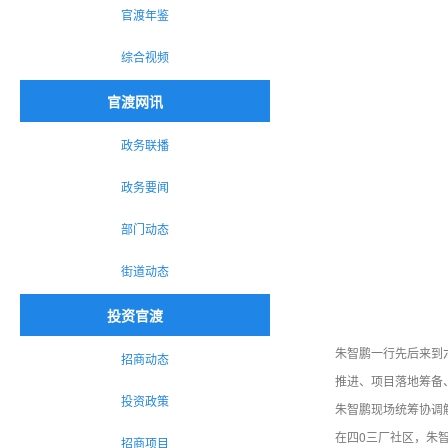
官渡年鉴
综合视频
官渡网讯
政务联播
政务要闻
部门动态
街道动态
投资官渡
朱智鹏一行先后来到
招商动态
推进、项目落地筹备
投资政策
朱智鹏现场统筹协调
在四0三厂社区，朱
招商项目