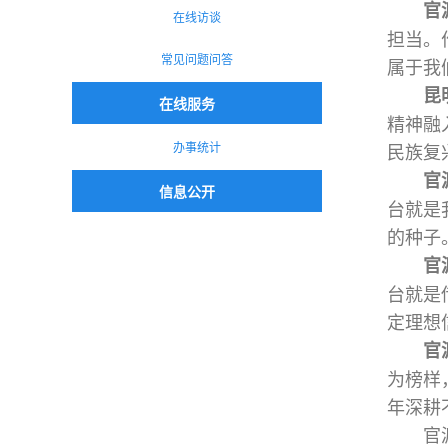
官
在线访谈
担当。
常见问题问答
属于我
昆
在线服务
精神融
办事统计
民族复
官
信息公开
台就是
的种子
官
台就是
定理想
官
为榜样
年深耕
官