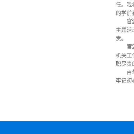
任。我
的学前
官
主题活
责。
官
机关工
职尽责
百
牢记初