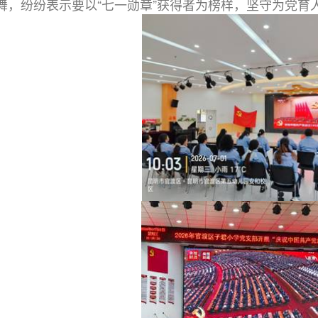
舞，纷纷表示要以“七一勋章”获得者为榜样，坚守为党育