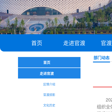
首页
走进官渡
官渡
部门动态
首页
走进官渡
区情介绍
官渡掠影
2
文化历史
组织全