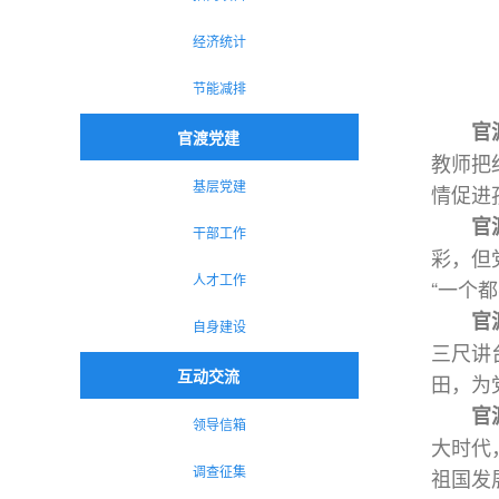
经济统计
节能减排
官
官渡党建
教师把
基层党建
情促进
官
干部工作
彩，但
人才工作
“一个
官
自身建设
三尺讲
互动交流
田，为
官
领导信箱
大时代
调查征集
祖国发