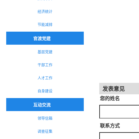
经济统计
节能减排
官渡党建
基层党建
干部工作
人才工作
发表意见
自身建设
您的姓名
互动交流
领导信箱
联系方式
调查征集