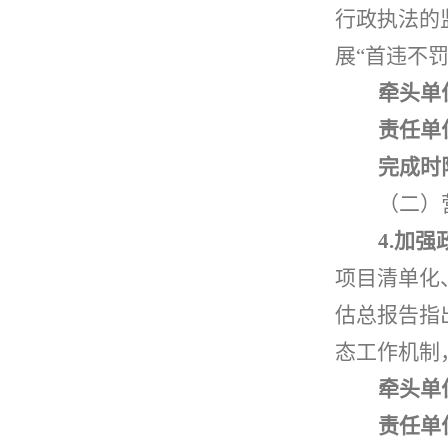
行政执法的
展
“
首违不
牵头单
责任单
完成时
（二）
4.
加强
项目清单化
估
总报告
指
态工作机制
牵头单
责任单