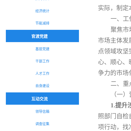
实际，制定
经济统计
一、工
节能减排
聚焦市
官渡党建
市场主体发
基层党建
点领域攻坚
干部工作
心、顺心、
争力的市场
人才工作
二、重
自身建设
（一）
互动交流
1.
提升
领导信箱
照部门自检
调查征集
项行动
，
找