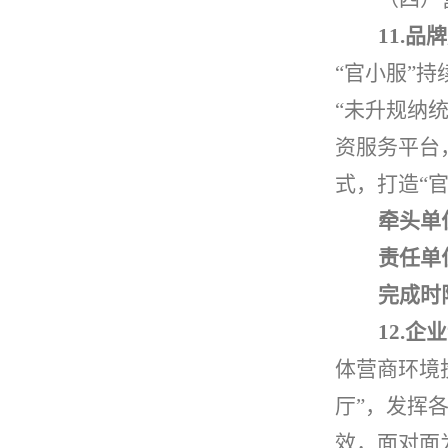
11.
品牌
“
官小服
”
持
“
未升规纳
资服务平台
式
，
打造
“
牵头单
责任单
完成时
12.
企业
体营商环境
厅
”
，发挥
效
，面对面