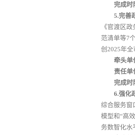
完成时
5.
完善
《官渡区政
范清单等
7
创
2025
年全
牵头单
责任单
完成时
6.
强化
综合服务窗
模型和
“
高
务数智化水