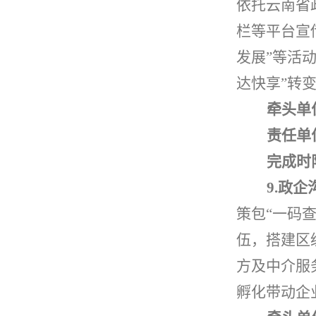
依托云南省
栏等平台宣
发展
”
等活
达快享
”
转
牵头单
责任单
完成时
9.
政企
策包
“
一码
伍，搭建区
方及中介服
孵化带动企