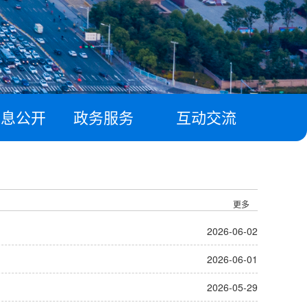
信息公开
政务服务
互动交流
更多
2026-06-02
2026-06-01
2026-05-29