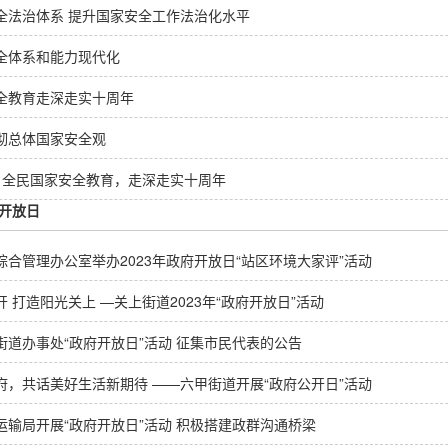
全法治体系 提升国家安全工作法治化水平
全体系和能力现代化
全教育走深走实十周年
彻总体国家安全观
：全民国家安全教育，走深走实十周年
府开放日
综合管理办公室举办2023年政府开放日“站区环境大家评”活动
 打造阳光关上 —关上街道2023年“政府开放日”活动
街道办事处“政府开放日”活动 征集市民代表的公告
府，共话美好生活新期待 ——六甲街道开展“政府公开日”活动
运输局开展“政府开放日”活动 积极搭建政群沟通桥梁