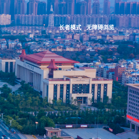
长者模式
无障碍浏览