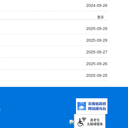
2024-09-26
更多
2025-09-29
2025-09-29
2025-09-27
2025-09-26
2025-09-25
3