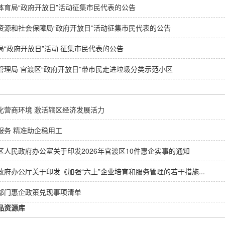
体育局“政府开放日”活动征集市民代表的公告
资源和社会保障局“政府开放日”活动征集市民代表的公告
局“政府开放日”活动 征集市民代表的公告
管理局 官渡区“政府开放日”带市民走进垃圾分类示范小区
化营商环境 激活辖区经济发展活力
服务 精准助企稳用工
区人民政府办公室关于印发2026年官渡区10件惠企实事的通知
政府办公厅关于印发《加强“六上”企业培育和服务管理的若干措施...
部门惠企政策兑现事项清单
品资源库