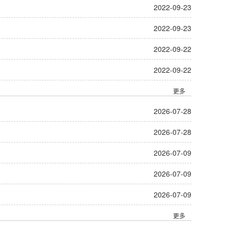
2022-09-23
2022-09-23
2022-09-22
2022-09-22
更多
2026-07-28
2026-07-28
2026-07-09
2026-07-09
2026-07-09
更多