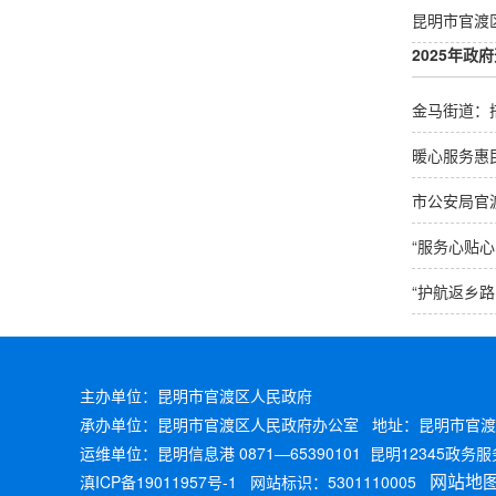
昆明市官渡
2025年政
金马街道：搭
暖心服务惠
市公安局官
“服务心贴心
“护航返乡路
主办单位：昆明市官渡区人民政府
承办单位：昆明市官渡区人民政府办公室 地址：昆明市官渡区云秀
运维单位：昆明信息港 0871—65390101 昆明12345政务服
网站地
滇ICP备19011957号-1
网站标识：5301110005