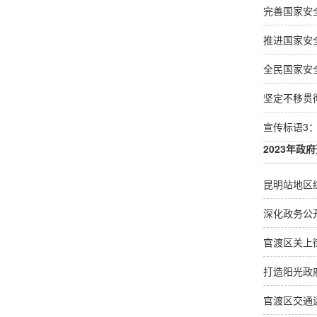
完善国家安
推进国家安
全民国家安
坚定不移贯
宣传标语3
2023年政
昆明站地区
深化政务公开
官渡区关上
打造阳光政
官渡区交通