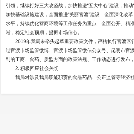
引领，继续打好三大攻坚战，加快推进“五大中心”建设，推动“9
加快基础设施建设，全面推进“美丽官渡”建设，全面深化改
水平，持续优化营商环境等工作任务为重点，全面公开、精
晰，稳定社会预期，提振市场信心。
2019年我局未牵头起草重要政策文件，严格执行官渡
过官渡市场监管微博、官渡市场监管微信公众号、昆明市官渡区
到的工商、食药、质监方面的政策法规、工作动态进行发布
2. 积极回应社会关切
我局对涉及我局职能职责的食品药品、公正监管等经济
的堵点痛点，加强舆情监测、研判、回应，及时解疑释惑。
网站、热线电话等平台及时、积极回应网名留言，做好网民
发现网络舆情，立即安排开展网络舆情开展核查处置。
我局认真配合参加市人民政府新闻发布会，2019年我
视台全媒体直播节目《春城热线》2次。
3. 增强解读回应效果