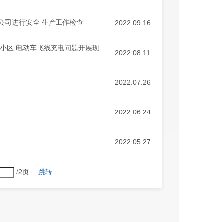
公司进行安全 生产工作检查
2022.09.16
小区 电动车飞线充电问题开展现
2022.08.11
2022.07.26
2022.06.24
2022.05.27
/2页
跳转