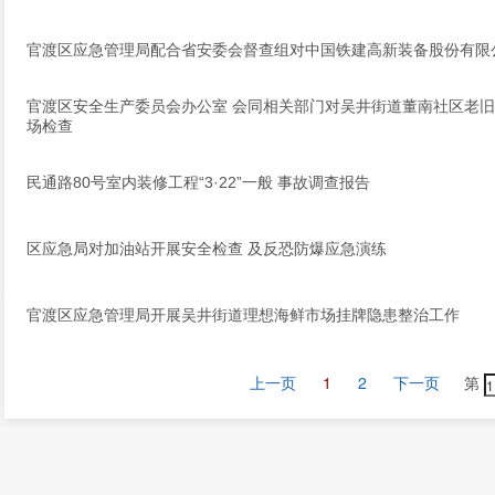
官渡区应急管理局配合省安委会督查组对中国铁建高新装备股份有限
官渡区安全生产委员会办公室 会同相关部门对吴井街道董南社区老旧
场检查
民通路80号室内装修工程“3·22”一般 事故调查报告
区应急局对加油站开展安全检查 及反恐防爆应急演练
官渡区应急管理局开展吴井街道理想海鲜市场挂牌隐患整治工作
上一页
1
2
下一页
第