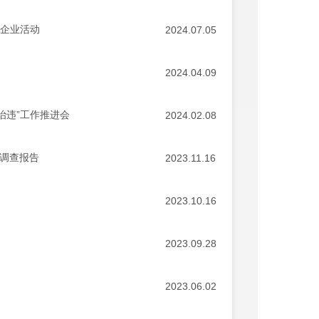
冷企业活动
2024.07.05
2024.04.09
治违”工作推进会
2024.02.08
故调查报告
2023.11.16
2023.10.16
2023.09.28
2023.06.02