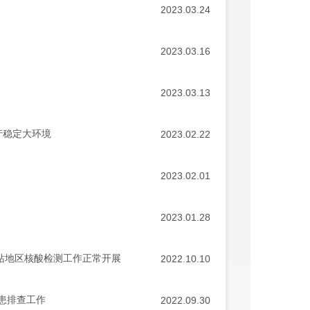
2023.03.24
2023.03.16
2023.03.13
产稳定大环境
2023.02.22
2023.02.01
2023.01.28
明站地区核酸检测工作正常开展
2022.10.10
患排查工作
2022.09.30