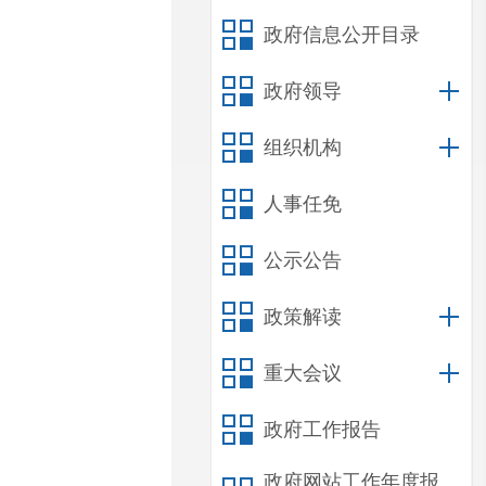
政府信息公开目录
政府领导
组织机构
人事任免
公示公告
政策解读
重大会议
政府工作报告
政府网站工作年度报