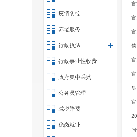
官
疫情防控
官
养老服务
官
行政执法
债
官
行政事业性收费
官
政府集中采购
昆
公务员管理
官
减税降费
2
稳岗就业
问