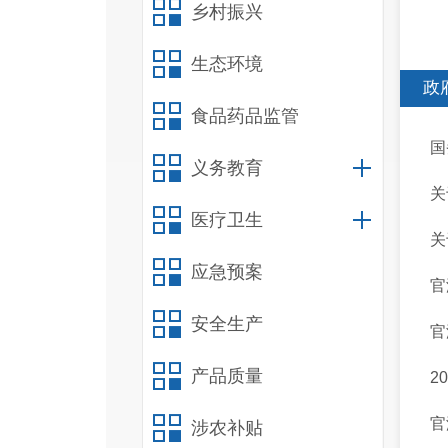
乡村振兴
生态环境
政
食品药品监管
国
义务教育
关
医疗卫生
关
应急预案
官
安全生产
官
产品质量
2
官
涉农补贴