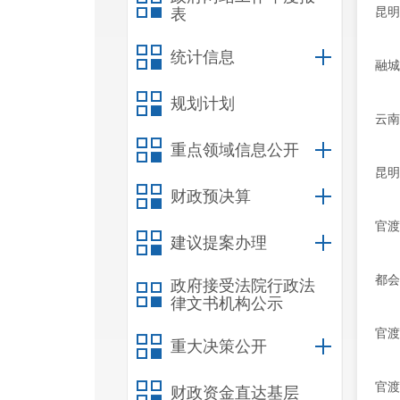
昆明
表
统计信息
融城
规划计划
云南
重点领域信息公开
昆明
财政预决算
官渡
建议提案办理
都会
政府接受法院行政法
律文书机构公示
官渡
重大决策公开
官渡
财政资金直达基层