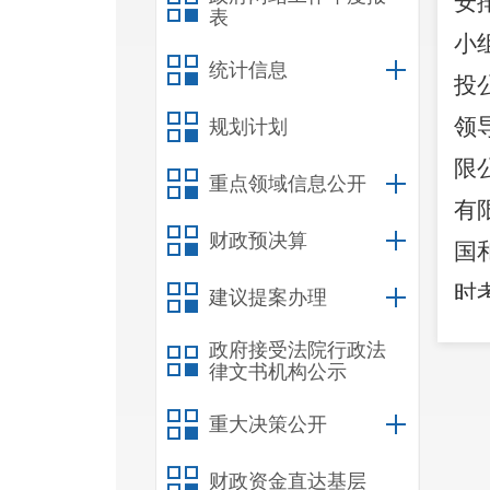
安
表
小
统计信息
投
领
规划计划
限
重点领域信息公开
有
财政预决算
国
时
建议提案办理
审
政府接受法院行政法
律文书机构公示
店
2
重大决策公开
分
财政资金直达基层