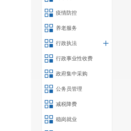
环
疫情防控
年
分
养老服务
分
行政执法
议
在
行政事业性收费
政府集中采购
究
公务员管理
减税降费
稳岗就业