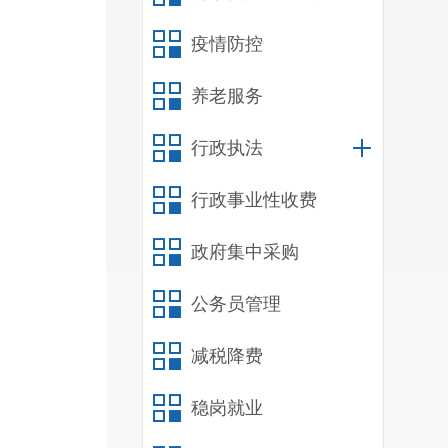
疫情防控
经营
养老服务
托“
成果
行政执法
行政事业性收费
要素
使更
政府集中采购
围和
公务员管理
线。
减税降费
稳岗就业
http