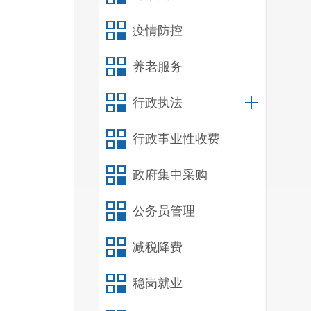
载
疫情防控
养老服务
临
实
行政执法
评
行政事业性收费
持
政府集中采购
接
环
公务员管理
减税降费
稳岗就业