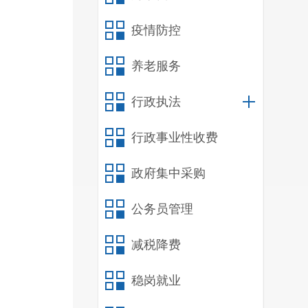
疫情防控
29
养老服务
行政执法
行政事业性收费
款2 
政府集中采购
（多
公务员管理
建设
减税降费
稳岗就业