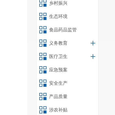
乡村振兴
芯取
生态环境
责令
食品药品监管
计待
义务教育
际情
问题
医疗卫生
督促
应急预案
安全生产
整改
产品质量
涉农补贴