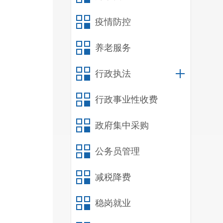
疫情防控
招
养老服务
户
行政执法
业
行政事业性收费
政府集中采购
公务员管理
贴
准
减税降费
高
稳岗就业