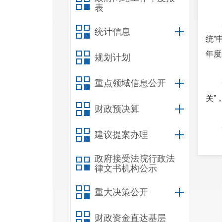
表
统计信息
统”
年度
规划计划
重点领域信息公开
关”
财政预决算
建议提案办理
为信
政府接受法院行政法
线工
律文书机构公示
新，
重大决策公开
财政资金直达基层
工作