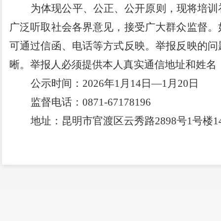
为体现公平、公正、公开原则，现将培训
广泛听取社会各界意见，接受广大群众监
督。
可通过信函、电话等方式反映。举报反映的问
晰。举报人必须提供本人真实通信地址和姓名
公示时间：
20
26
年
1
月
14
日
—
1
月
20
日
监督电话：
0871-
67178196
地址：
昆明市官渡区
云秀路
2898
号
1
号楼
1
附件：
官渡区公共就业和人才服务中心2
和创业培训补贴情况表