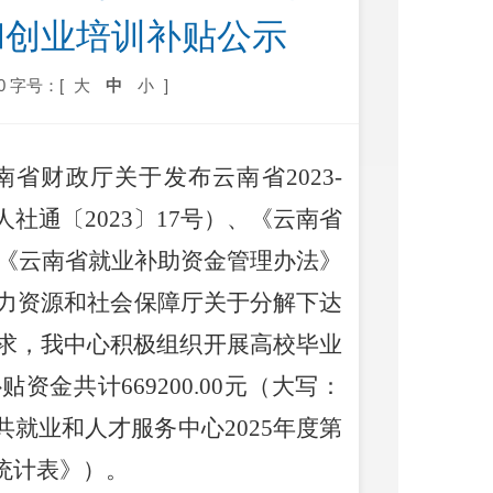
和创业培训补贴公示
0
字号：[
大
中
小
]
南省财政厅关于发布云南省
2023-
人社通〔
2023
〕
17
号）、
《云南省
《云南省就业补助资金管理办法》
力资源和社会保障厅关于分解下达
求，我中心积极组织开展高校毕业
补贴
资金共计
669200.00
元（大写：
共就业和人才服务中心
2025
年度第
统计表
》）。