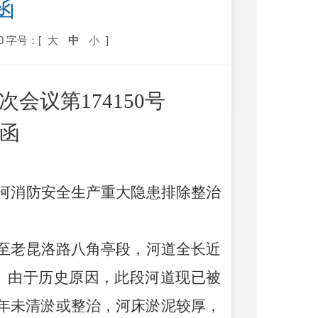
函
0
字号：[
大
中
小
]
次会议第
17415
0
号
函
河消防安全生产重大隐患排除整治
至老昆洛路八角亭段，河道全长近
。由于历史原因，此段河道现已被
年未清淤或整治，河床淤泥较厚，