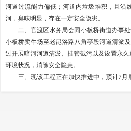
河道过流能力偏低；河道内垃圾堆积，且沿
河，臭味明显，存在一定安全隐患。
二、官渡区水务局会同小板桥街道办事处
小板桥卖牛场至老昆洛路八角亭段河道清淤及
过开展暗河河道清淤、挂管截污以及设置永久
环境状况，消除安全隐患。
三、现该工程正在加快推进中，预计
7
月
问题将会得到解决。
感谢您对政府工作的关心和支持。
（联系人及电话：孙云宏
0871-67155305