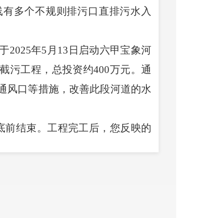
线有多个不规则排污口直排污水入
于
2025
年
5
月
13
日启动六甲宝象河
截污工程，总投资约
400
万元。通
通风口等措施，改善此段河道的水
底前结束。工程完工后，您反映的
）
昆明市官渡区水务局