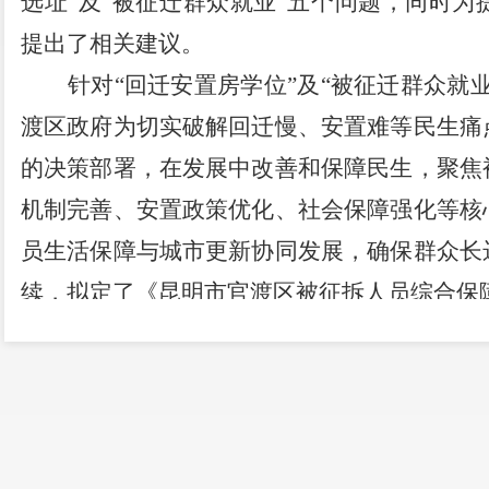
选址
”
及
“
被征迁群众就业
”
五个问题，同时为
提出了相关建议。
针对
“
回迁安置房学位
”
及
“
被征迁群众就
渡区政府
为切实破解回迁慢、安置难等民生痛
的决策部署，在发展中改善和保障民生，聚焦
机制完善、安置政策优化、社会保障强化等核
员生活保障与城市更新协同发展，确保群众长
续，拟定了《昆明市官渡区被征拆人员综合保
该方案以优先保障回迁安置房建设工作、
务，对城市更新改造和重点项目中被征拆人员
分析后，构建
“
安居
+
就业
+
保障
”
相关保障体系
施，满足其基本生活需求，确保被征拆人员