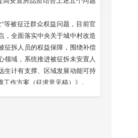
提高安置房品质结合上述五个问题
业
”
等被征迁群众权益问题，目前官
点，全面落实中央关于城中村改造
被征拆人员的权益保障，围绕补偿
心领域，系统推进被征拆未安置人
远生计有支撑、区域发展动能可持
障工作方案（征求意见稿）》。
被拆迁户尽早实现安置作为第一要
权益保障情况逐一分类梳理、研究
，通过合理的过渡安置费和安置措
原有生活水平不降低；通过职业培