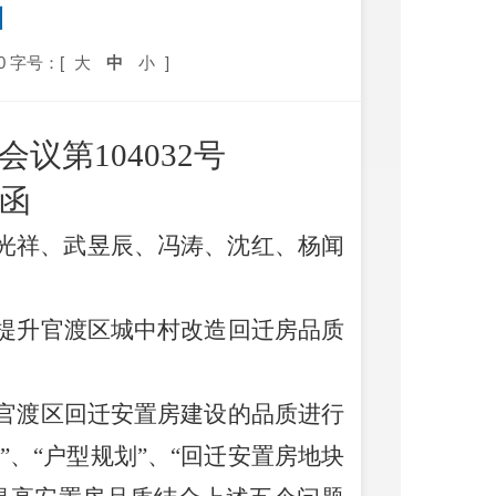
函
0
字号：[
大
中
小
]
会议第
104032
号
函
光祥、武昱辰、冯涛、沈红、杨闻
提升官渡区城中村改造回迁房品质
官渡区回迁安置房建设的品质进行
”
、
“
户型规划
”
、
“
回迁安置房地块